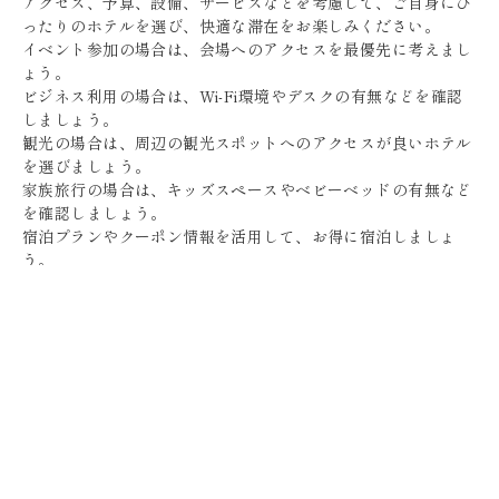
アクセス、予算、設備、サービスなどを考慮して、ご自身にぴ
ったりのホテルを選び、快適な滞在をお楽しみください。
イベント参加の場合は、会場へのアクセスを最優先に考えまし
ょう。
ビジネス利用の場合は、Wi-Fi環境やデスクの有無などを確認
しましょう。
観光の場合は、周辺の観光スポットへのアクセスが良いホテル
を選びましょう。
家族旅行の場合は、キッズスペースやベビーベッドの有無など
を確認しましょう。
宿泊プランやクーポン情報を活用して、お得に宿泊しましょ
う。
ホテルの口コミや評価を参考に、自分に合ったホテルを選びま
しょう。
事前にホテルのウェブサイトで詳細を確認し、不明な点はホテ
ルに問い合わせましょう。
高崎アリーナ周辺のホテルを拠点に、高崎の魅力を満喫してく
ださい。
快適なホテルでの滞在が、旅の思い出をより豊かなものにして
くれるでしょう。
高崎での滞在が、素晴らしいものになることを願っています。