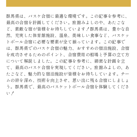
群馬県は、バスケ合宿に最適な環境です。この記事を参考に、
最高の合宿を計画してください。旅館みよしのや、あたごな
ど、素敵な宿が皆様をお待ちしています！群馬県は、豊かな自
然、充実した体育館施設、温泉、美味しい食事など、バスケッ
トボール合宿に必要な要素が全て揃っています。この記事で
は、群馬県でのバスケ合宿の魅力、おすすめの宿泊施設、合宿
を成功させるためのポイント、合宿費用の相場と予算の立て方
について解説しました。この記事を参考に、綿密な計画を立
て、最高のバスケ合宿を実現してください。旅館みよしの、あ
たごなど、魅力的な宿泊施設が皆様をお待ちしています。チー
ムの絆を深め、技術を向上させ、思い出に残る合宿にしましょ
う。群馬県で、最高のバスケットボール合宿を体験してくださ
い！
団体の宿泊に特化しているMUST WI
N HOTEL