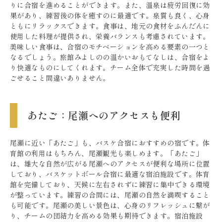
りに合宿を進めることができます。また、温泉は疲労回復に効
果があり、練習後の体を癒すのに最適です。泉質も良く、心身
ともにリラックスできます。食事は、地元の食材をふんだんに
使用した料理が提供され、栄養バランスも考慮されています。
美味しい食事は、合宿のモチベーションを高める要素の一つと
なるでしょう。旅館みよしのの温かいおもてなしは、合宿をよ
り快適なものにしてくれます。チーム全体で充実した時間を過
ごせること間違いありません。
あたご：尾瀬へのアクセスも便利
尾瀬に近い「あたご」も、バスケ合宿におすすめの宿です。体
育館の利用はもちろん、尾瀬観光も楽しめます。「あたご」
は、雄大な自然が広がる尾瀬へのアクセスが便利な場所に位置
しており、バスケットボール合宿に最適な宿泊施設です。体育
館を完備しており、天候に左右されずに練習に集中できる環境
が整っています。練習の合間には、尾瀬の自然を満喫すること
も可能です。尾瀬の美しい景色は、心身のリフレッシュに繋が
り、チームの団結力を高める効果も期待できます。宿泊施設